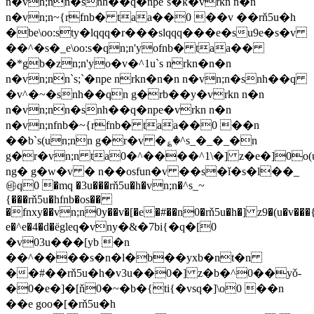
n�vn;nn�snh��q�npe`s�k�vrkn n�n
n�vn;n~{rfnb� taa��0 ��v ��rň5u�h
�be\oo:sty�lqqq�r���slqqq���e�su9e�s�v
��^�s�_e\oo:s�qn;n'yofnb� taa��
�*gb�zn;n'yo�v�^1u`s nrkn�n�n
n�vn;nn`s;`�npe nrkn�n�n n�vn;n�snh��q
�v^�~�snh��qn g�rb��y�vrkn n�n
n�vn;nn�snh��q�npe�vrkn n�n
n�vn;nfnb�~{rfnb� taa��0 ��n
��b`s(un;nn g�r�v �؏�^s_�_�_�n
g�r�vn;n ta0�^����^1\�] z�e�]0o(u�
ng� g�w�v � n��osfun�v ��s�ǐ�s�l��_
㉳q0 �mq �3u���rň5u�h�vn;n�^s_~
{���rň5u�hfnb�os��
�fnxy��vn;n0y��v�[�e�#��n0�rň5u�h�] z9�(u�v���
e�^e�4�d�ёgleq�vny�&�7bi{�q�[0
�v03u���[yb �n
��^����s�n�l�b��yxb�nt�n
��#��rň5u�h�v3u��0�] z�b�^0��yǒ-
�0�e�]�[ň0�~�b�{ti{�vsq�]\o0 ��n
��e goo�[�rň5u�h