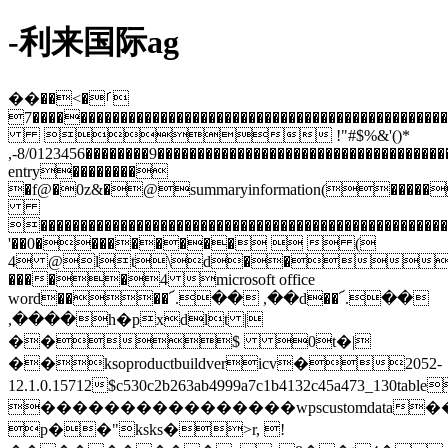
-利来国际ag
��ࡱ�>��
������������������������������������������������������������������������������������������������������������������������������������������������������������������������������������������������������������������������������������������������������������������������������������������������������������������������������������������������������������������������������������������������������������������������������������������������������������7����
 !"#$%&'()*
,-8/0123456��������9�����������������������������������
entry��������
�f@�0z&�@summaryinformation(�����
����������������������������������������������������
'��0���������   (
4 @lt\d��sugon
�����4 microsoft office
word����՜.�� ,��d��՜.��
,����h�pxdlt |
��$ 0t�|
��ksoproductbuildvericv�2052-
12.1.0.15712$c530c2b263ab4999a7c1b4132c45a473_130t
����������������wpscustomdata
p��"ksks�>r, !