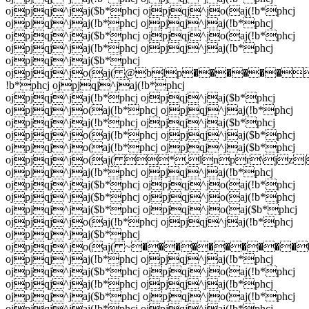
ojpjqj^jaj($b*phcj ojpjqj^jo(aj(!b*phcj
ojpjqj^jaj(!b*phcj ojpjqj^jaj(!b*phcj
ojpjqj^jaj($b*phcj ojpjqj^jo(aj(!b*phcj
ojpjqj^jaj(!b*phcj ojpjqj^jaj(!b*phcj
ojpjqj^jaj($b*phcj
ojpjqj^jo(aj( @blp������
!b*phcj ojpjqj^jaj(!b*phcj
ojpjqj^jaj(!b*phcj ojpjqj^jaj($b*phcj
ojpjqj^jo(aj(!b*phcj ojpjqj^jaj(!b*phcj
ojpjqj^jaj(!b*phcj ojpjqj^jaj($b*phcj
ojpjqj^jo(aj(!b*phcj ojpjqj^jaj($b*phcj
ojpjqj^jo(aj(!b*phcj ojpjqj^jaj($b*phcj
ojpjqj^jo(aj( *,lnpr\jz|~
ojpjqj^jaj(!b*phcj ojpjqj^jaj(!b*phcj
ojpjqj^jaj($b*phcj ojpjqj^jo(aj(!b*phcj
ojpjqj^jaj($b*phcj ojpjqj^jo(aj(!b*phcj
ojpjqj^jaj($b*phcj ojpjqj^jo(aj($b*phcj
ojpjqj^jo(aj(!b*phcj ojpjqj^jaj(!b*phcj
ojpjqj^jaj($b*phcj
ojpjqj^jo(aj( ~������������
ojpjqj^jaj(!b*phcj ojpjqj^jaj(!b*phcj
ojpjqj^jaj($b*phcj ojpjqj^jo(aj(!b*phcj
ojpjqj^jaj(!b*phcj ojpjqj^jaj(!b*phcj
ojpjqj^jaj($b*phcj ojpjqj^jo(aj(!b*phcj
ojpjqj^jaj(!b*phcj ojpjqj^jaj(!b*phcj