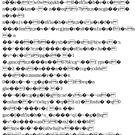
n�͑�e�rtw0wo(ukb�~0�rň5u�h�e�x�r �
n�q�sl�km�~ � n��eqtr7bn;n�ncgb��y �
n�n�rt
n�r�n{v��0�rň5u�h�vn;n�su�s�f�v
��s�fmrn;n�v�^�vcg)rin�r�s#��n1u�s�ft�v
� n
��^���b��yxb�nt�nt@b(w�s�:s
��^��l�?e;n�{���c�q�rň5u�h�v3u��
�v^�c�o nrpg�e� �1
�,guscqn;n���n��0?bk\cg^\��f yps�n�
�2 ��nt�n���n��0�ccg�yxbfn
��nt�n:nusmo�v�^�c�n
0�l�n�~�~:g�g�nx�� 0bvq�n
ghe��f�e�n� �3
��~�[�v:g�g�[�gt
y:se\�yo�~�~os�
�osfun� �v^(wlq:y�`�q�f-n}�fosfu�`�q0
�n0�^���v�{ �n ��e
goo�[�rň5u�h�^s_�o���^q{�~�g�[hq
�v^�n���wanĉr0�m2�i{��bl
�n(w�s�^��(u0wlu@w��v�q
� tn\:s�q�rň5u�hy�^�ocn� �v^n�s