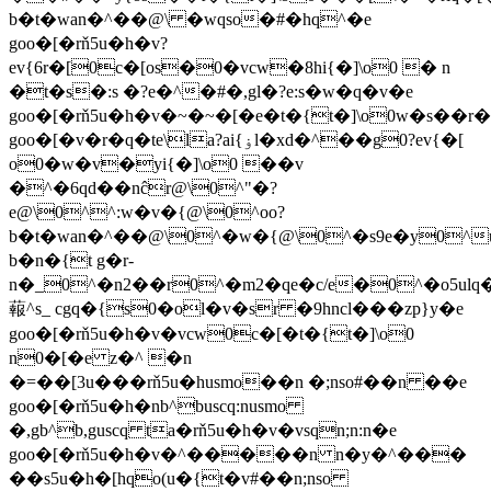
b�t�wan�^��@\ �wqso�#�hq^�e
goo�[�rň5u�h�v?
ev{6r�[0c�[os�0�vcw�8hi{�]\o0 � n
�t�s�:s �?e�^�#�,gl�?e:s�w�q�v�e
goo�[�rň5u�h�v�~�~�[�e�t�{t�]\o0w�s��r�
goo�[�v�r�q�te\la?ai{ۏl�xd�^��g0?ev{�[
o0�w�v�yi{�]\o0 ��v
�^�6qd��nĉr@\0^"�?
e@\0^^:w�v�{@\0^oo?
b�t�wan�^��@\0^�w�{@\0^�s9e�y0^u
b�n�{t g�r-
n�_0^�n2��r0^�m2�qe�c/e�0^�o5ulq�
蕔^s_ cgq�{s0�ol�v�sr �9hncl���zp}y�e
goo�[�rň5u�h�v�vcw0c�[�t�{t�]\o0
n0�[�e z�^ �n
�=��[3u���rň5u�husmo��n �;nso#��n ��e
goo�[�rň5u�h�nb^buscq:nusmo
�,gb^b,guscq ta�rň5u�h�v�vsqn;n:n�e
goo�[�rň5u�h�v�^�����n n�y�^���
��s5u�h�[hqo(u�{t�v#��n;nso