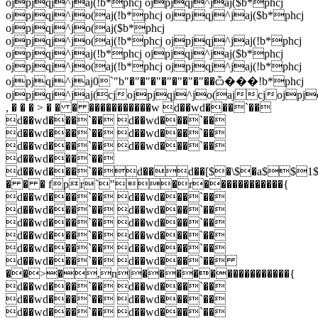
ojpjqj^jaj(!b*phcj ojpjqj^jaj($b*phcj
ojpjqj^jo(aj(!b*phcj ojpjqj^jaj($b*phcj
ojpjqj^jo(aj($b*phcj
ojpjqj^jo(aj(!b*phcj ojpjqj^jaj(!b*phcj
ojpjqj^jaj(!b*phcj ojpjqj^jaj($b*phcj
ojpjqj^jo(aj(!b*phcj ojpjqj^jaj(!b*phcj
ojpjqj^jaj0`"b"�"�"�"�"�"�"�"��ѽ���!b*phcj
ojpjqj^jaj(cjojpjqj^jo(ajcjoj
, � � � > � � � �����������w d��wd���`��
d��wd���`�� d��wd���`��
d��wd���`�� d��wd���`��
d��wd���`�� d��wd���`��
d��wd���`��
d��wd���`��d��d��[$�\$�a$$
� � � fpr`"�r������������{
d��wd���`�� d��wd���`��
d��wd���`�� d��wd���`��
d��wd���`�� d��wd���`��
d��wd���`�� d��wd���`��
d��wd���`�� d��wd���`��
d��wd���`�� d��wd���`��
��>�,n|����������������{
d��wd���`�� d��wd���`��
d��wd���`�� d��wd���`��
d��wd���`�� d��wd���`��