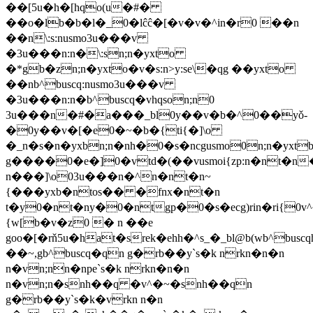
��[5u�h�[hqo(u�#�
��o�lb�b�l�_0�lĉĉ�[�v�v�^in�r0 ��n
��n\:s:nusmo3u���v
�3u���n:n�\:sn;n�yxto
�*gb�zn;n�yxto�v�s:n>y:se\�qg ��yxto
��nb^buscq:nusmo3u���v
�3u���n:n�b^buscq�vhqson;n0
3u���n�#�a���_bl0y��v�b�^0��yǒ-
�0y��v�[�e0�~�b�{ti{�]\o
�_n�s�n�yxbn;n�nh�0�s�ncgusmo0n;n�yxt
g����0�e�]0�vtd�(��vusmoi{zp:n�nt�n
n���]\o03u���n�^n�nt�n~
{���yxb�ntos�� �fnx�nt�n
t�y0�nt�ny�0�ntgp�0�s�ecg)rin�ri{0v^
{w[b�v�z0 � n ��e
goo�[�rň5u�hat�srek�ehh�^s_�_bl@b(wb^bus
��~,gb^buscq�qn g�rb��y`s�k nrkn�n�n
n�vn;nn�npe`s�k nrkn�n�n
n�vn;n�snh��q �v^�~�snh��qn
g�rb��y`s�k�vrkn n�n