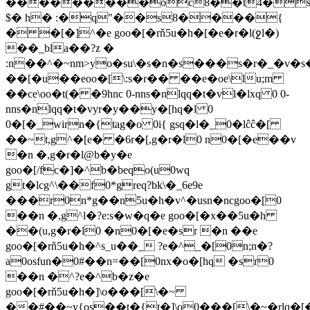
���������oc8��t4�
$� h� :�q"��s8����{
� �[�]^�e goo�[�rň5u�h�[�e�r�l(ջl�)
��_bla��?z �
:n��^�~nm>yo�su\�s�n�s���s�r�_�v
��[�u��eoo�[\:s�r�� ��e�oe\lu;m
��cؚe\oo�t(� �9hnc 0-nns�nlqq�t�vl�lxq 0 0-
nns�nlqq�t�vyr�y��y�[hq�l 0
0�[�_wirn�{tag�o 0i{ gsq�l�_0�lĉĉ�[
��~t,g^�[e� �6r�[,g�r�l0 n0�[�e��v
�n �,g�r�l@b�y�e
goo�[/fc�]�^b�beqo(u0wq
gt�lcg^\��f0*greq?bk\�_6e9e
���r0n*g��n5u�h�v^�usn�ncgoo�[0
��n �,g^l�?e:s�w�q�e goo�[�x��5u�h
��(u,g�r�l0 �n0�[�e�sr �n ��e
goo�[�rň5u�h�^s_u��_ ?e�^_�[0n;n�?
a0osfun�0#��n=��[0nx�o�[hq �sr0
��n �^?e�^b�z�e
goo�[�rň5u�h�]\o���[\�~
��#��~y{os��t�{t�]\o0���[\�~�rlq�[�