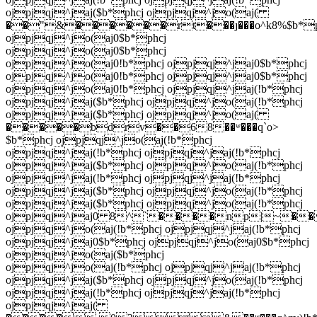
ojpjqj^jaj($b*phcj ojpjqj^jo(aj(
��"&������rt���ȷ���o^k8%$b*p
ojpjqj^jo(aj0$b*phcj
ojpjqj^jo(aj0$b*phcj
ojpjqj^jo(aj0!b*phcj ojpjqj^jaj0$b*phcj
ojpjqj^jo(aj0!b*phcj ojpjqj^jaj0$b*phcj
ojpjqj^jo(aj0!b*phcj ojpjqj^jaj(!b*phcj
ojpjqj^jaj($b*phcj ojpjqj^jo(aj(!b*phcj
ojpjqj^jaj($b*phcj ojpjqj^jo(aj(
�����bdrv��68��ʷ���q`o>
$b*phcj ojpjqj^jo(aj(!b*phcj
ojpjqj^jaj(!b*phcj ojpjqj^jaj(!b*phcj
ojpjqj^jaj($b*phcj ojpjqj^jo(aj(!b*phcj
ojpjqj^jaj(!b*phcj ojpjqj^jaj(!b*phcj
ojpjqj^jaj($b*phcj ojpjqj^jo(aj(!b*phcj
ojpjqj^jaj($b*phcj ojpjqj^jo(aj(!b*phcj
ojpjqj^jaj0 8^`����np|~����
ojpjqj^jo(aj(!b*phcj ojpjqj^jaj(!b*phcj
ojpjqj^jaj0$b*phcj ojpjqj^jo(aj0$b*phcj
ojpjqj^jo(aj($b*phcj
ojpjqj^jo(aj(!b*phcj ojpjqj^jaj(!b*phcj
ojpjqj^jaj($b*phcj ojpjqj^jo(aj(!b*phcj
ojpjqj^jaj(!b*phcj ojpjqj^jaj(!b*phcj
ojpjqj^jaj(