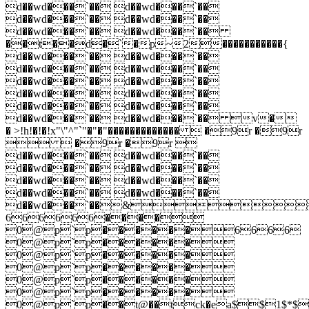
d��wd���`�� d��wd���`��
d��wd���`�� d��wd���`��
d��wd���`�� d��wd���`��
��t��d�`�p~2�����������{
d��wd���`�� d��wd���`��
d��wd���`�� d��wd���`��
d��wd���`�� d��wd���`��
d��wd���`�� d��wd���`��
d��wd���`�� d��wd���`��
d��wd���`�� d��wd���`�� v�
� >!h!�!�!x"\"^"`"�"�"�������������  �9r �9r
  �9r �9r 
d��wd���`�� d��wd���`��
d��wd���`�� d��wd���`��
d��wd���`�� d��wd���`��
d��wd���`�� d��wd���`��
d��wd���`��&
666666����
0@p`p������6666
0@p`p������
0@p`p������
0@p`p������
0@p`p������
0@p`p������
0@p`p��t@��tck�ea$$1$*$(c