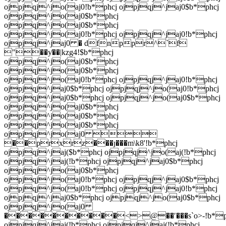
ojpjqj^jo(aj0!b*phcj ojpjqj^jaj0$b*phcj
ojpjqj^jo(aj0$b*phcj
ojpjqj^jo(aj0$b*phcj
ojpjqj^jo(aj0!b*phcj ojpjqj^jaj0!b*phcj
ojpjqj^jaj0 � dfnppr^`f
"��ƴ��|kzg4!$b*phcj
ojpjqj^jo(aj0$b*phcj
ojpjqj^jo(aj0$b*phcj
ojpjqj^jo(aj0!b*phcj ojpjqj^jaj0!b*phcj
ojpjqj^jaj0$b*phcj ojpjqj^jo(aj0!b*phcj
ojpjqj^jaj0$b*phcj ojpjqj^jo(aj0$b*phcj
ojpjqj^jo(aj0$b*phcj
ojpjqj^jo(aj0$b*phcj
ojpjqj^jo(aj0$b*phcj
ojpjqj^jo(aj0 
��prxrz���ȷ���m\k8'!b*phcj
ojpjqj^jaj($b*phcj ojpjqj^jo(aj(!b*phcj
ojpjqj^jaj(!b*phcj ojpjqj^jaj0$b*phcj
ojpjqj^jo(aj0$b*phcj
ojpjqj^jo(aj0!b*phcj ojpjqj^jaj0$b*phcj
ojpjqj^jo(aj0!b*phcj ojpjqj^jaj0!b*phcj
ojpjqj^jaj0$b*phcj ojpjqj^jo(aj0$b*phcj
ojpjqj^jo(aj0
����������<>@��ʹ���s`o>-!b*p
ojpjqj^jaj(!b*phcj ojpjqj^jaj(!b*phcj