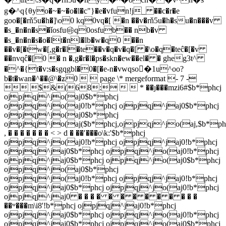
g�^q{θ
yo�~�~�o�l�c"}�e�vfun!j_ ��c�r�e
goo�[�rň5u�h�]\o0 kq0vq�[ �n ��v�rň5u�h�su�n���v
�s_�n�n�s�ǐosfu㉳q0osfub�� nb�v
�s_�n�n�s�o�lt�nl�lb�w�ɋ0 ��n
��v�[�tw�[,g�r�l�te��v�q�v�q�[ �\o�q�teĉ�[�v
��nvqĉ�[0 � n �,g�r�l�ps�skn�ew��el� � gheg3t^
�^�{t�v:s�sgqgbl�0�[�e-n�vwqso�1u^oo?
b�t�wan�^��@\�ʑ0   page \* mergeformat - 7 -
 $&(68:   * ��ȷ���mzi6#$b*phcj
ojpjqj^jo(aj0$b*phcj
ojpjqj^jo(aj0!b*phcj ojpjqj^jaj0$b*phcj
ojpjqj^jo(aj0$b*phcj
ojpjqj^jo(aj($b*phcj,ojpjqj^jo(aj,$b*phc
, � � � � � � � < > d � ��ʹ���o\k:'$b*phcj
ojpjqj^jo(aj0!b*phcj ojpjqj^jaj0!b*phcj
ojpjqj^jaj0$b*phcj ojpjqj^jo(aj0!b*phcj
ojpjqj^jaj0$b*phcj ojpjqj^jo(aj0$b*phcj
ojpjqj^jo(aj0$b*phcj
ojpjqj^jo(aj0!b*phcj ojpjqj^jaj0!b*phcj
ojpjqj^jaj0$b*phcj ojpjqj^jo(aj0!b*phcj
ojpjqj^jaj0 � � � � � � � � � � � � �
��ʷ���m\i8'!b*phcj ojpjqj^jaj0!b*phcj
ojpjqj^jaj0$b*phcj ojpjqj^jo(aj0!b*phcj
ojpjqj^jaj0$b*phcj ojpjqj^jo(aj0$b*phcj