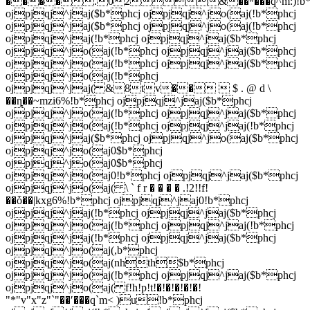
����.02&��ʷ���q^m:)!b*
ojpjqj^jaj($b*phcj ojpjqj^jo(aj(!b*phcj
ojpjqj^jaj($b*phcj ojpjqj^jo(aj(!b*phcj
ojpjqj^jaj(!b*phcj ojpjqj^jaj($b*phcj
ojpjqj^jo(aj(!b*phcj ojpjqj^jaj($b*phcj
ojpjqj^jo(aj(!b*phcj ojpjqj^jaj($b*phcj
ojpjqj^jo(aj(!b*phcj
ojpjqj^jaj( &8tv��  $ . @ d \
��ȵ��~mzi6%!b*phcj ojpjqj^jaj($b*phcj
ojpjqj^jo(aj(!b*phcj ojpjqj^jaj($b*phcj
ojpjqj^jo(aj(!b*phcj ojpjqj^jaj(!b*phcj
ojpjqj^jaj($b*phcj ojpjqj^jo(aj($b*phcj
ojpjqj^jo(aj0$b*phcj
ojpjqj^jo(aj0$b*phcj
ojpjqj^jo(aj0!b*phcj ojpjqj^jaj($b*phcj
ojpjqj^jo(aj( \ ` f r � � � � .!2!
!f!
��ȱ��|kxg6%!b*phcj ojpjqj^jaj0!b*phcj
ojpjqj^jaj(!b*phcj ojpjqj^jaj($b*phcj
ojpjqj^jo(aj(!b*phcj ojpjqj^jaj(!b*phcj
ojpjqj^jaj(!b*phcj ojpjqj^jaj($b*phcj
ojpjqj^jo(aj(,b*phcj
ojpjqj^jo(aj(nhth$b*phcj
ojpjqj^jo(aj(!b*phcj ojpjqj^jaj($b*phcj
ojpjqj^jo(aj( f!h!p!t!�!�!�!�!�!
"*"v"x"z"`"��ʹ���q`m< )u!b*phcj