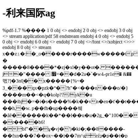
-利来国际ag
%pdf-1.7 %���� 1 0 obj <> endobj 2 0 obj <> endobj 3 0 obj
<> stream
application/pdf
58
endstream endobj 4 0 obj <> endobj 5
0 obj <> endobj 6 0 obj <> endobj 7 0 obj <>/font <>/xobject <>>>
endobj 8 0 obj <> stream
x��zۮ�:�_o�����r����w�����tp
�
�����8����*�zj�xl�y��ot�. �������ߟ������@����&����#e�
j�"���� ׿=��d�2a�`�wޙ4pr1e� &��
맧?]�3n0̤��x�����{%~�
3_���qx�pzk�˟�?h"�<���n���o/�}
����m��<�q�kolp??/yk�u
���ibj�
=�i�s����%�k��vn�en�t'��t���
��h,�w. p��fh�up����쒜
�ȃȇ������k��*��l��u�u�2g_�"100�
�r����b6!
�bf"��ұ�vj�')�ki�;��8����-
��fxn���7��ox~��j��7m^geźҙ�p��t�p