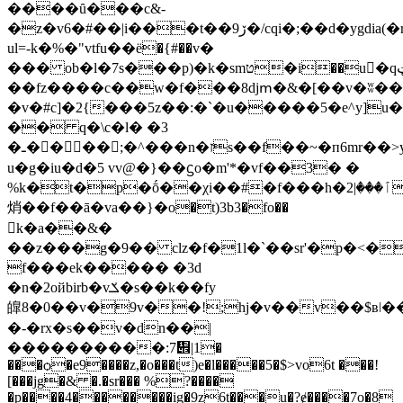
����ȗ���c&-
�z�v6�#��|i���t��9ڒ�/cqi�;��d�ygdia(�rg��)
ul=-k�%�"vtfu��ё�{#��v�
��� ob�l�7s���p)�k�smט�i��u򆼐�qټ���ψ^s�ʞ:yc��7f(g��os�n"���n$�dl�����5�l\��i����� 0�d-
��fz���
�c��w�f���8djՠ�&�[��v�ʬ�
�v�#c]�2{���5z��:�`�u�����5�e^y]u
�� q�\c�l� �3
�ـ����;�^���n�זs��f��~�п6mr��>y��պ���b�#c6š�������dw��f��au��0o����*n�ێ����:5-
u�g�iu�d�5 vv@�}��ᦓo�m'*�vf��3� �
%k�t�p�ṓ��χi��#�f���h�ٱ���|2��ǌ��,k��jn�
焇��f��ā�va��}�o�t)3b3�fo��
k�a��&�
��z���g�9�� clz�f�1l�`��sr'�p�<�
f���ek����� �3d
�n�2oйbirb�vݎ�s��k��fy
皥8�0��v�9v��!;hj�v��v��$ʙǀ�
�-�rx�s��v�dn��|
����������:7቎|1�
���ѻ�e9����z,�o���t)e�l�����5�$>vo6t ���!
[���jg�& �.�sr��� %?����
�p����4��������ig�9z6t���u�?ɇ����7o�8