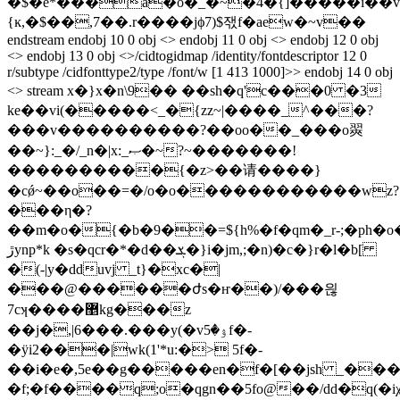
�$�e*���a�o�_�~�4�{]�����i��v
{ĸ,�$��,7��.r����jϕ7)$잯f�aew�~v��
endstream endobj 10 0 obj <> endobj 11 0 obj <> endobj 12 0 obj
<> endobj 13 0 obj <>/cidtogidmap /identity/fontdescriptor 12 0
r/subtype /cidfonttype2/type /font/w [1 413 1000]>> endobj 14 0 obj
<> stream x�}x�n\9�� ��sh�q'c���0 �3
ke��vi(���
��<_�{zz~|����_^���?
���v����������?��oo��_���o翜
��~}:_�/_n�|x:_ޞ�~?~�������!
����������{�z>��请����}
�cǿ~��o��=�/o�o������������wz?
���η�?
��m�o�{�b�9��=${h%�f�qm�_r-;�ph�o�
ڙynp*k �s�qcr�*�d��ܮ�}i�jm,;�n)�c�}r�l�b[
�(-|y�dduvj _t}�xc�|
���@������ժs�ҥ��)/���읞
7 cʞ����޵kg���z
��j�,|6���.���y(�vۉ�5f�-
�ÿi2���|wk(1'*u:�> 5f�-
��i�e�,5e��g�����en�f�[��jsh _��
�f;�f����q;o�qgn��5fo@��/dd�q(�i