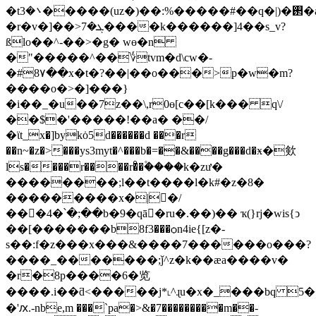
�t܌�3�����(uz�)��:%�����#��q�|)�࢒�ano����}
�r�v�]��>ܓ�7����k������]4��s_v?
ßlo��^-��>�g� wɵ�n
�"�����^��؇tvm�d\cw�-
�#8۷��x�t�?��|��o���>p�w�m?
����o�>�]���}
�i��_�u��7z��\,r0ɵ[c��[k��� q\/
��$�'�����!��a� ��/
�ϊt_x�]bykȯ5d������d ���r
��n~�z�>���ys3myt�^���b�=��&����g���d�ӿ�㰸
ls����r����r�ͦ�۫����k�zư�
��������;l��t����l�k#�z�8�
���������x�
|񕎑�/
���4�՝�;��b�9�qā�ru�.��)�� ҡ(}rj�wis{ͻ
��[�������b8f3���ѻn4ie{[z�-
s��:f�z���x���&����7�
�����o���?
����_�������;ǰ^z�k��æa����v�
�r�8p����6�览
����.i��ƌ<�����j*˪^ɻu�x�_���bq 5
�'ԕ.-nbe,m ���`pa�>&�7���������m��-