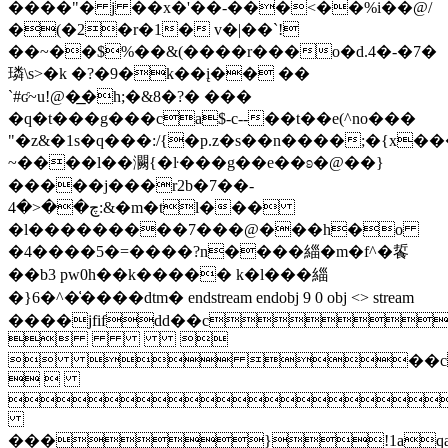
����"� j ��x�'��-���<��%i��@/
�(�2�r�1� v�|��`!
��~��$%��&(����r���o�d.4�-�7�
璘\s>�k �?�9�k��į�� ��
`#ʛ~u!@�͟�h;�&8�?� ���
�q�t���g���ca$-c--��t��e(^no���
"�z&�1s�q���:/{�p.z�s��n����;�{x��
~����l��灍{�ŀ���g��e��ʚ�@��}
�����j���r2b�7��-
چ��<�4:&�m�tl���
�l���������7���@���h�o
�4����5�=����?n����緇�m�f^�䭁
��b3 pw0h��k����� k�l���緇
�}6�^�͑����dtm� endstream endobj 9 0 obj <> stream
����jfifdd��c
 
  ��c
 

���}!1aqa"q2