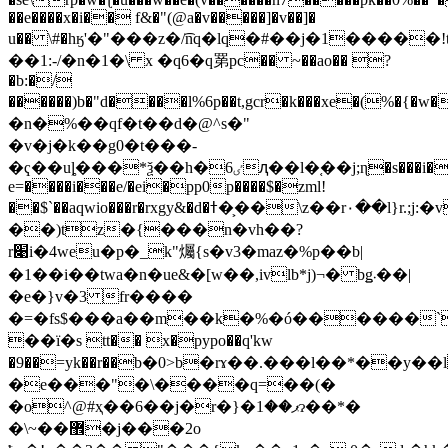
��e����x�i�� f&�"(@a�v�����]�v��]�
u�� \#�hӄ'�"���z�/͡nq�lq�#��j�1����
��1:-/�n�1�\ x �q6�q罤pc�� ~��ao�� ?
�b:�/
������)b�"d����l%6p��t,gcr�k���xe�(%�{�w��a=
�n�%��qf�t��d�@^s�"
�v�j�k��g0�t���-
�ҁ��uȴ���*ѯ��h�ٸ6ԯ��l�֚��j;ɳ�s���i���e�2!;
e=����i���e/�ei�pp0p����$�zml!
��$`��aqwio���r�rxgy&�d�ߙ��͕�\z��r۰��l}r.;j:�v?
��)tz�{���n�vh��?
r׉i�4weu�p�_k"爥{s�v3�maz�%p��b|
�1��i��twa�n�ue&�[w��,ivlb*j)¬� bǥ܁��|
�e�}v�3 fr����
�=�fs$���a��m��k�%�ó������`
��ї�s tt�� x�pypo��q'kw
�9��=yk��r��ֹb�0>b�rɤ��.���l��*��y�
�e���"�\����q=��(�
�o^@#ҳ��6��j�r�}�ޕ��1ɂ��*�
�\~��޾�j���2o