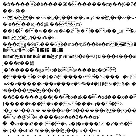
�fr����:�b����68�������my��j6�7
��ݻ$k�
x<l��u�zrv�[;�{��b��ynoy>���e�zz�w�4�
�-n���rq-�$g9.��*m}
��{���w��;vu�4�2 y���o��ݜu=�o�|1�mk��w�,��.�;\ͨɺy��{ǽ�m���
��� ,�ԯ��u'k�k-
���zg�9n7.���6t�rno�\ҕi$��ʬҿ�m���a�tԦ�lڎ�1����6
�uuz*�|o������_��a��
�n����c��i��sún�����]�v�n��ݱf�d�=2}ki���4���ai[���q�e�]^.s�{
j���r��뵒
j�[������gɵ<;�koiw���inc�t0
�����3^�{�7x����x�ěs[���=�rs���y���z�ٸw*ӓ�����n]4��
m&�v�����>��u���g�\>%�4�j}jha�$�c�
99������'�c�|
��5�����,g��j��bo�uk���xd���x��
{�����6���x��w���uq���8
f�_d�^��7u�ï����xs�^4������o��jzņ��
�w �@bw͵����ao/�e�3���cռ/
�_�zo��a2��_��yjz�j�v���ؼ1`�y'�o5�
�c}�-�s4m$i#d��,��l��phϲ� �ym