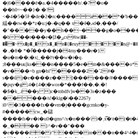
�|6����ē�a.�4�����b/.�7'�o�
��h0=~��}� �?|
<�߅5�5�4�de�2�n:����a��*�'b��5�\sii���cḛ)���q4��m���ssw�
緼��rw��*z�u:j�-�q�� x�śͭ�ޛd�,���/
�"�����y��h��~���g�o�
���
�b��t���e�[ž�ږcs#iw|��-
��͒�~x�p�_�x�_�n�{�euy����n@<�ß�t��ߵ7��&k���i:l��zz��
� ,�8� *�߰i�����j�4my���r�}
�u�m��;�x|_��lיr��w�i�q˒
;8���ѭ[ks���n����5�e�m�&����o*
�v���=b gn�bi" �����2�`2#�
s��ůj�e����z��[���r���/#�����
�pqv�g;4�{4�|�wos�*���f��
,�.�!
�$�k_.i��y )c�mbdfv]ѡ��3s�z���
�����/s!�kig�\��2267y
i0^�3����fx��vּm�j����gcmko�y-
#�����cw_�䃴
����fs�v�i�u0�qms^/x�n���\i�˱x̿�\t�
�_��� }^�v��"���
�e����i� r"���m���n��4^4�o��c�4>sh����ٹޮ�