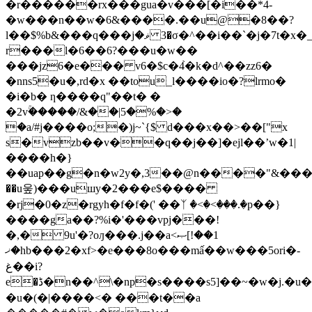
�r������rx���gua�v���[�i��*4-
�w���n��w�6&����.��u@�8��?
l��$%b&���q���jޥ� 3�σ�^��i��`�j�7t�x�_�
r���l�6��6?���u�w��
���jz6�e��� v6�$c�4֙�k�d^��zz6�
�nns5�u�,rd�x ��tou_l����io�?lrmo�
�i�b� ƞ����q"��t� �
�2vۚ�����/&��|5�%�>�
�a/#j����o;�)j~`{$ d���x��>��["x
s�vzb��v��q��j��]�ejl��ʼw�1|
����h�}
��uap��g�n�w2y�,3��@n����"&���d�
��u웊)���uшy�2���e$����
�rj�0�z�rgyh�f�f�(' ��ᛉ �<�<���.�p��}
����ga��?%i�'���vpj���!
�,� 9u'�?oԓ���.j��a<ޞ[!1��
�ޚhb���2�xf>�e�� �8o���mấ��w���5ori�-
غ��i?
e�ڈ�n��^\�np�s����s5]��~�w�j.�u�
�u�(�|����<� ���t��a