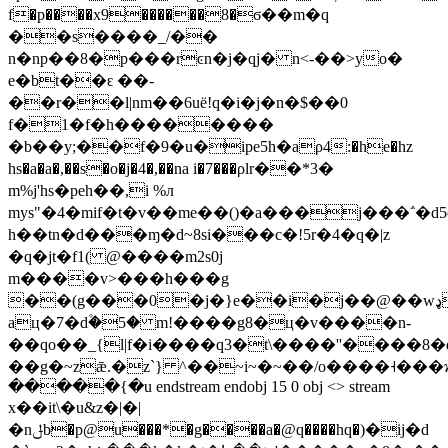
f�p����x9������8�ϭ��m�q
��s����_/��
n�np��8�p���rͼn�j�qj� n<-��>yo�
e�bt��ԑ ��-
��r��l|nm��6uё!q�i�j�n�$��0
f�1�f�h��������
�b��y;��f�9�u�ipe5h�aρ4:�he�hz
hs�a�a�,��s�o�j�4�,��na i�7���ρlr��*3�
m%j'hs�peh��,i %л
mys"�4�mif�t�v��me��()�a���j���΅�d5o
h��tn�d���ɱ�d~8si���c�!5r�4�q�|z
�q�jt�f1( @����m2s0j
m����v>���h���g
��(g���0�j�}e��i�j��@��wډ;�(j�w2�6�x_>ia�*?
aц�7�d۫�5� m!����g8�ц�v����n-
��qo��_{l|f�i����q3�t\����''����
��g�~zǣ.�z`} ^��~i~�~��/o����˧���ϗ
�����{�u endstream endobj 15 0 obj <> stream
x��it\�u&z�|�|
�nݪb�p@u���*�g����a�@q����hq�)�ij�d