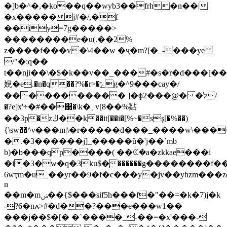
�]b�^�,�ko��q��wyb3��frh�n��|
�x�����j#�/,�f
��iy=7g�����>
��������e�u(.��2%
z����f���v�\4��w �ҷ�m?[�_-���ye
/"�:q��
t��nji��\�$�k��v��_���#�s�r�d���[�
娊�e.�n�q��?%�r>�ݻg�^9���cay�/
����������� ]�ɸ2���@��ל/
�?e]x'÷�#��΃�\k�˲ v[8��%煔
��3p�zڬ��k��it[��i�[%~�sş[�%��)
{\sw��^ν���m|\�r�����d���_����w\���
�.�3������j]_�����û�'j��`mb
b)�b���qp����( ��ꕆ�a�zkkae���i
�i�3�w�q�3ku$�֧������g��������f��a
6wҭm�u_��yr��9�f�c���y�jv��yhzm���z
n
��m�mݾ��{$���sif5h���f�"��=�k�7)j�k
-?6�nߍ>#�d��?���e���w1��
���j��$�[� �`����_-��=�x'���-