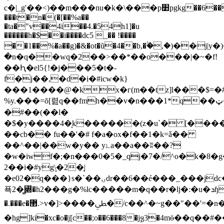
c�|_g'��<)��m���nu�k�\���p׺pgkg��6���s�sv&r! p=�z&�i�����!
���t�n�(�[��%a��
�ta�"v��4i��4.�54h1]�u
������h�$��i����dc5 _�� !����
��1��%�a��g)�&�ot�ȗ�4��b,�۟�,�)��
�n�q��wq�2��>��*��o���|�~�f!
��Ԧ�el5{!�j���5�t�-
f�j��,�d�i�#icw�k}
���1����@�kx�г(m��tz]l���$=�
%y.���=ŏ[렲q��fmh��v�n���1*q��ټ�xmw��g$�[
�#��(��l�
�$�y����4�͕k������(z�u`� [����
��cb�� fu��'�# f�a�ox�f��1�k=ǎ��
��^��|��w�y�� yۓa��a��ʬ��?
�w�iwf�;�n���0�5�_qj�7�/^o�k�8�g�\�qq�]��ݰ��u�e�f�t;f���'�n�\�9=1q�f��qbmph���a���s�[
2��i�#yg\̬�2�֧|
�e02�q���}s�`��ۍdr��6��é���_���jdc�usn
푝2�̳꣍�h2���g�%lc�����m�q��r�lj�:�u�ܖɧc��m�n��_��!
�.���e�޲.>v�]>����ﴒ�/c��^�~g��"��'=�n���[�-3b��d��}
�hg]ki�xc�o�j[c��;o��6���8�jᵷ3�4mӫ��q