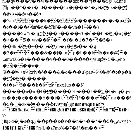
n.�qv���v��w������ǳo��*j���5gk.hr s
䍾ŗ"��"��) � |d���e�1x�j���^�yt�dz��
�l�i��
�7ab7 ���k��tx������e�z�pahȋ
�:��i��uŕ�n�ά7k[�-��vh�]��}
����5w*r�5j��>����v'0�ǜ��ftt��u{
�>��5� wv��l��f� �1�7�'�5�>
��4k˻��v��|p�m�ҭ�6��f�g
�3�e���&��|�_mp�ï ��b&�n�@�
�҅5hb
'ܒmw666�e�����v���0���#�autp ڥ
�]���n�}
[9��<ӿxr]v�'���&�o���u}pa)�/#`�:
���-����-
�ί�(-f���h�!zlnxx1uo��$}
�����n�m�f�l����>b���ݻ��1�f�nq�qw�����im�q�
zz��;�g����ɸ��t�kb5[*���g�mr���5�ܭ�v��*��t�
�5� _�zk����ֆfvi �j`(q��d��%q�� ��
> |3��!kc�-q,�]�ai���g!e��71�� c$���|o�x�("����~
v-
j�qܬd�j�s�qڹ��p ��k�v��n�>��*��5�ݭw{^���}
�8��j`� �[z���!]rs(򦜠�z7mo%�7�á|\�m��<