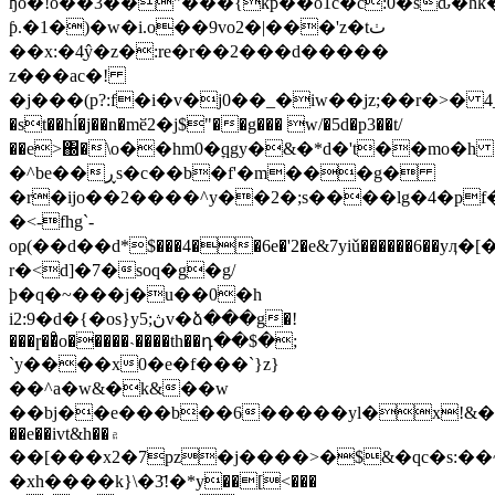
ђo�!o��3��"���{kp��o1c�c:0�sԃ�hk
ƥ.�1�)�w�i.o��9vo2�|���'z�tٺ
��x:�4֖ŷ�z�:re�r��2���d�����
z���ac�!
�j���(p?:f�i�v�j0��_�iw��jz;��r�>� 4_�
�st��hĺ�j��n�mӗ2�j$"��g��� w/�5d�p3��t/
��e>΀�\o��hm0�ׇqgy�&�*d�'t��mo�h
�^be��ڕs�c��b�f'�m���g�
�r�ijo��2����^y��2�;s����lg�4�pf�wei�ac�ޕg�����v\iq
�<-fhg`-
oҏ(��d؜��d*$���4��6e�'2�e&7yiǔ������6��yӆ�[�����@���a@ӆ(t�b`a�-
r�<d]�7�soq�g�g/
þ�q�~���j�u��0�h
i2:9�d�{�os}yڽ;5v�ձ���g�!
���ɼ��ͦo�����˴����th��դ��$�;
`y����x0�e�f���`}z}
��^a�w&�k&��w
��bj��e���b��6�����yl�x!&�
��e��ivt&h��۾
��[���x2�7pz�j����>�$&�qc�s:�
�xh����k}\�3҃!�*y��[<���