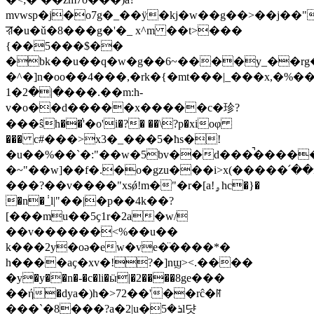
mvwsp�j�o7g�_��ÿ�kj�w��g��>��j��"
ꠟ�u�ǔ�8���g�'�_ x^m ��t>���
{��5���$��
�bk��u��q�w�g��6~����y_��rg��:�3�i���1$�6z)�if`p
�^�]n�oo��4���,�rk�{�mt���|_���x,�%��nqs
�|�2�1���.��m:h-
v�o��d�����x�����c�珍?
���ŝh��֗'�o'i�?� ��\?p�xioφ
��� c#���>x3�_���5�ћs�!
�u��%��`�:"��w�5bv��d���̚����
�~"��w]��f�.�o�gzu���i>x(�����՛��n
���?��v����"xsǿ!m�"�r�[a!ۄhc�}�
�n�݃_l|"��|�p��4k��?
[���mu��5ҫ1r�2a�w/
��v������<%��u��
k���2y�oə�ew�ve�̈����*�
h����aҫ�x
v�!?�]nϣ><.����
�y�y��n�-�c�li�ӹ|�2����8ge���
��ή�dya�)h�>72��'��rĉ�ꊮ
���`�8���?a�2|u�ܪ�5ӏ댯