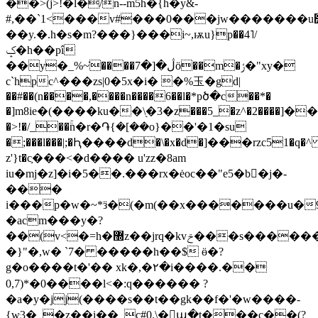
��>(j>!�l�/n--m5h�{h�y&-
#,��`1<���v#���0���jw�������u׾�����i�հ8��1�r���/
��y.�.h�s�m?���}���i~,ѭu}p��4˥/
ݤ�h��pî
��y�_%~ֿ����ڷ�[�7ö��m�ݬ�"xy�
c`hpc^���zs|0�5x�i� �%⽟�gd|
��#��(n����,����n����6��l�*pծ�c��*�
�]m8ie�(����ku��\֭�3�z���5_�z^�2����]��$ft���ߖv\�
�>!�/_��ۚn�r�֏{�[��o}��'�1�su
�;���l���|;�Ԧ����d�\�x�d�]���rzc51�q�^ 
z'}t�c֣���<�d���� u'zz�8am
iu�mj�z]�i�5��.���rx�ėoc��"e5�b򈋝�j�-
���
i���p�w�~*ӟ�(�m(��x�������u�9
�acm���y�?
��(v<�=h�޽z��jrq�kvݗ���s������s����j*4��ҳ���e��ɚ�h�|y���w��!
�}"�,w� `7� �����h��$ ӫ�?
g�o����t�'�� xk�,�٢�i����.��
0,7)*�0����l<�:q������ ?
�a�y�jj(����s��t��gk��f�'�w����-
{wּ3�_�z��i��_c#0.\�ա�t���c��(?