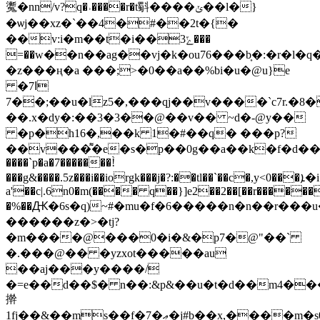
魙�nn/v?q�˒����r�t斣����ݵ��l�}
�ѡj��xz�`��4�#��2t�{�
��v:i�m��t�i��ݻ3���
=��w��n��ag��vj�k�ou76���b͎�:�r�l�q�
�z���ң�a ���;>�0��a��%bi�u�@u}e
ا7�
��7;��u�lz5�,���qj��v����`c7r.�8�c��r��ɒn��%���g}
��.x�dy�:��3�3��@��v�� ~d�-@y��
�p�h16�,��k 1�#��q� ���p?
��v���͌�e�s�p��0g��a��k�f�d��j�:3���z��
����`p�a�7�������!̀
���g&����.5z���i��iorgk���j�?:��tl��`��c�,y<0���ܐ�i
a'��c|.6n0�m(���� q��}]e2��2��[��r�����
�%��Ԫ�6s�q)~#�mu�f�6�����n�n��r���u
������z�>�tj?
�m����@���0�i�&�p7�@"��`
�.���@�� �yzxot�����au
��aj���y����/
�=e��d��$� n��:&p&��u�t�d��m4���
擀
1fj��&
��ms��f�7�ޢ�j#b��x,����m�s0��r�t