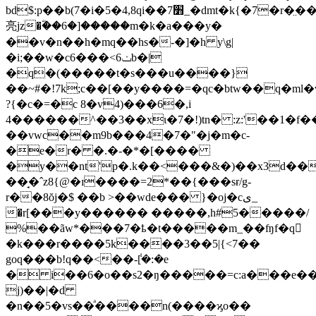
bd$:p��b(7�i�5�4,8
qi��7׻_�dmt�k{�7�r�̤��z��
亮jz�ؓ��6�]�����m�k�a���y�
��v�n��h�mq��hs�-�]�h y\g|
�i;��w�c6���<ݖ6b�|
�q�(�����t�s���u����}
��~#�!7k;c��[��y����=�qc�btw��q�ml�
?{�c�=�c 8�v4)���6�,i
4������^��3��xɩ�7�!)tn� :z:'��1�
��vwc��m9b���4�7�"�j�m�c-
�e�r� �.�-�*�[����
�y��nt'p�.k��<���&�)��x3d��
��̘�ˆz8{@�ɪ����=2*��{���sɍ/g-
r��8ŏj�$ ��b >��wde��� }�oj�cى_
�r[���y������ �����,h#5�����/
%��ãw*���7�ҍ�t�����m_��ʩf�q𒶒
�k���r����5k����3��5|{<7��
goq���b!q��<��-݃[�:�e
� i��6�o��s2�ŋ�����=c:a���e�
j)��|�d
�n��5�vs��ͣ����n(����ϗo��