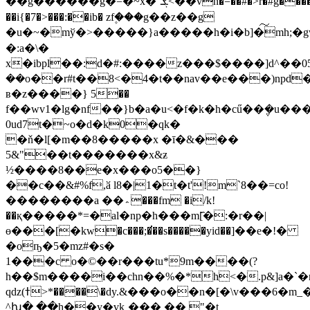
��g������g�=�~x�"ܮ<��vn�=��#�>r�#g��������������ii-
��i{�7�>���:��ib� zf۪���g��z��g
�u�~�mў�>�����}a�����h�i�b]�͠mh;�g
�:a�\�
x�ibpl��:d�#:����z���$����]d^��0
��o��r#t��8<�4�t��nav��e���)npd�
ʙ�z����} 5��
f��wv1�lg�nf��}b�a�u<�f�k�h�cű��݆�u�
0ud7t�~o�d�k0�qk�
�ň�l[�m��8�����x �ī�&���
5&"��t�������x&ƶ
½����8��e�x���o5��}
��c��&#%f,ӑ l8�|1�t�t'!m`8��=co!
��������a ��؞���fm �i/k!
��қ�����*=�al�np�h���m[҄�:�r��|
ө���[�kw�c���;�͘��s�����yid��]��e�!�
�oҧ�5�mz#�s�
1���c o�©��r���tu*9m����(?
h��$m����i��chn��%�*h<�.p&]a�`
qǳ(ߙ>*����\�dy.&���o��n�[�\v���6�m_�3ge;�7
^խ� ��h��y�vkˎ��� �� "�t