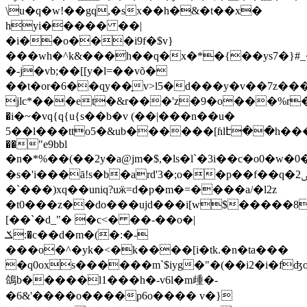
\u�q�w!��gq,�sx��h�&�t��x�
hyi����� ��|
�i��o���i9f�$v}
���wh�^k&���h��q�x�*�{��ys7�}
�-j�vb;��[[y�l=��võ�
��t�or�6��qy��ָv>l5�d���y�v��7z����u̲w�6��܀�y}lj��~�>dx�#��3i�0]',�q���9
jlc*���et�&r���'z�9�o���%r�.��
�i�~�vq{q{u{s��b�v (��|���n��u�
5��l���tto5�&ub������[ɦlէ��h�����t���<%ti�e
��"e9bbl
�n�*%��(��2y�a@jm�$,�ls�l`�3i��c�o0�w�0�s}l����(di
�s�'i���ā!s�b�ard'3�;o��p��f��q�2ݾ���f�l��x!
�`���)xq��uniq?uӝ=d�p�m�=����a/�l2z
�t0���z��do���ujd���i[w$�����8��ڸ1��%�y��7>���e�k{g�{�o&�z�a������*����_��r��̸@m��v l��l�k�
[��`�d_"� �c<� ��-��o�|
ݎ:�c��d�m�(�:�-
���o�^�yk�<�k����[i�tk.�n�ta���
�q0oхs������m`$iyg�"�(��i2�i�fʤ
鴿b�����l1���h�-v6l�m歱�-
�6&'����o����p6o���� v�}