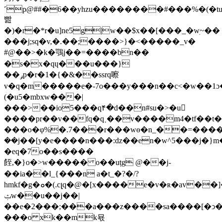
˹p@##�6��yhzu��������#���%�(�tuu�
빮
�)�r�*r�u]ne5g|w��$x��[���_�wׅ~��
���j;sq�v,�.��;����>}�<�����_v�
#@��>�k�鶚j��=����bn��
�s�x�qɥ���u���}
��ݛp�r�1�{�&��ssrq嚓
v�q�m�����e�-7o���y���n��c<�w��1ɔ
(�u5�mbxw���|
���>��io5���q۴�d��n#su�>�u𳫊
����pr��v��fq�q˲��v����m4�tf��t�
���ο�φ%�.7���r���wɵ�n_��=�����
��j��[y�e����n���:dz��en�w^5���j�}
�eq�7o��s����
䬹,�}o�>w����� o��uṭg @��j-
��ia��l_{���n a�t_�?�/?
hmkf�g�ܘ�(.cլq�@�[x����e�v�ʀ�av��]�v�z}
ݑw��u��j��|
��e�2���;���a���z��
��sa����[�ͻ�<�"
���o xk��mk묛