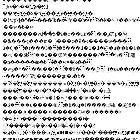
]kv�5��y�|
��b'�$�n��e����
�}wpkȴ�"����]k�efq��br 2�k�>,|a��>4oꖀxy�zw��c1
|��w�b�w|
�������vմ��5�z�o��cm��t�p䇴p�冱
�&���q���m�_)���c�9�c����w���
ǘ�0j��r���3��8����ٓ�d�@�a��k�1
�>c'��5b`��2��漗㗉������߆��7�ћ횖
�n�����es�b ��w=�k��
�wg�^���i��f�ܶ��b���@=i�oz��r���s*q�~�յ����{�yiݝc1�5�`�
~����%5?;j�����
gu�\�b�
�׽��������.n��˫��y�.��&�yffvbi$�ɯ'����/
�����z�c���oؿ���4t`�rx�u�p迕
���c���c^jn�{�yݤ��|�itm��
�3���d����4m�h�/q�i����h%k"�f@8�=
����ttu���� w�����7)w�m�����>
(�4= b��������|���i�
r����\6q��8��>$|@�[�x��?
�g�m�^���oҵ��4�f�~kέ���т���oq����w
�5g��7a�b��j��p9� ��7��)r�����m۵������l�5�e2uc