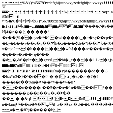
%&'()*456789:cdefghijstuvwxyzcdefghijstuvwx
���w!1aqaq
#3r�br�
$4�%�&'()*56789:cdefghijstuvwxyzcdefghijstuvwxy
�s�k��h�xf��wz.����jd�j��a�d�2��ܑ
嗋4�^��{;˻��l���/
�c��)%��eys�*�'s�wi����k_�>�<;��cp
�ky�k��v��ο�g�� |h�z���ծds�*l��lc�{
x�=jo2mz/l�h���i���w0'$���ae��c�w�
�q��v�ͽ��{q�\��
�d�,&6�pŀc��zƺxxկ�һi�_e����1|1k�t˲jѕ7&��n1i%w̚m(٫����z�pw ����u�k����(ӂ�t��cyd��(����u%�fi
���n��0'n[���!�f𧈵��f}�⇌�����u
l��ɂ�_��.��e��i��t���u՛m�y[d������öd�i�\3
�h.x*n3�}�\�t��9h�l�}xտj�z|,�> �7�!
���i�f��%m������ֻk?
���u����c��5�z�:e�1n�8b��f*��
������ p��h��w�0�b�
��נ�i�&կl=��t]�~�j�n� -���h���2#ݿkn*�8�k�i�^��ލ[ܔ���ik���������؋�?
n�/knnj��si�ߜ�ݒi[_x�]�ex;������t�������ex�9@�u
 a� �8?(��n���b