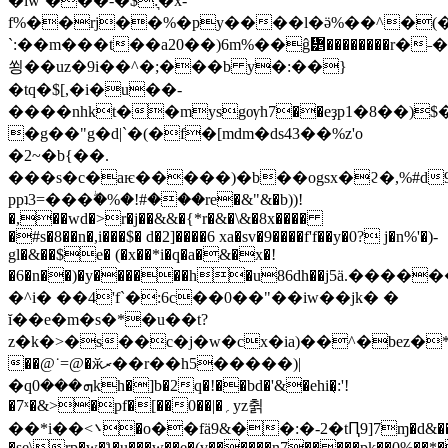
�lw`���-�$:͉�x-
f%��rj��%�py����l�ӛ%��^�(
`:��m���t��a20��)6m%��ĝ᝵��������r�˗
쑁��uz�9i��^�;���b y�:��}
�tq�$[,�i�u��-
����nhkt��mysgѹh7��eҙp1�8��)$
�g��"g�d|`�(�f�[mdm�ds43��%z'o
�2~�b{��.
���s�c�aѥ�����)�b��ogsx�ϩ�,%#d9en���(�
ppʇ3=���ۖ�%�!#���re�&"&�b))!
�,��wd�>r�j��&&�{*r�&�\&�8x����
�#s�8��n�,i���$� d�2]����6 xa�sv�9����f'f��y�0? j
�n%'�)-
gl�&��$e� (�x��*i�q�a�&�x�!
�6�n��)�y������h�u86dh��j5ӓ.����
�^i� ��4'f`�:6c��0��"��iw��jk� �
ĭ��e�m�s�*�u��t?
z�k�>�s��c�j�w�cx�ia)��^�bez�*
��@˙=@�ӂރ��r��h5�����)|
�qܗ���0kh�]b�2q�!��bd�'&�ehi�̖:'!
�7ˣ�&>�pf�[��0��|�؍yz췱
��*i��<܌�o��fӓ9&��:�-2�tԤ9]7ɱ�d&��9��=d�xa�-
�se\rp�w�ƪ�u���w��e�(v������n7�����pk��0%��*�