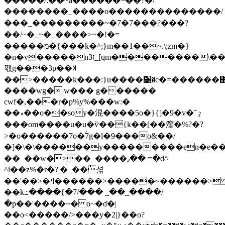
�����/:��~a������~��?�/
��������_����o��������������/
���_���������~�7�7���?���?
��/~�_~�_����>~�!�=
�����מ�{���k�^;}m��1��~.\;zm�}
�n�v�����n3ז_[qm��������\������n0��r�5��z��p{��kw��z�
깫g���3p��ꎫ
��>�����k���:}u����᫵�c�=������ޙ���;޻��[����n���ͻ���
����wg�|w��� g������
cwf�,���r�p%y%���w:�
��ޑ��o��soy�混����5o�}{]�9�v�ٷ־
���om����u�u�ѷ��{k��[��漥�%?�?
>�o������7o�ۚ7g�l�9���o&��/
�]�\�\������y���������en�e���,�
��_��w�>��_����٫�� =�d^
^i��z%�r�?|�_��ً셟
��'��>�ߞ������>�����~������>
��k߸����{�7/��� _��_����/
�p��'����~� o~�ɗ�|
��o<�����/>���y�2|}��o?