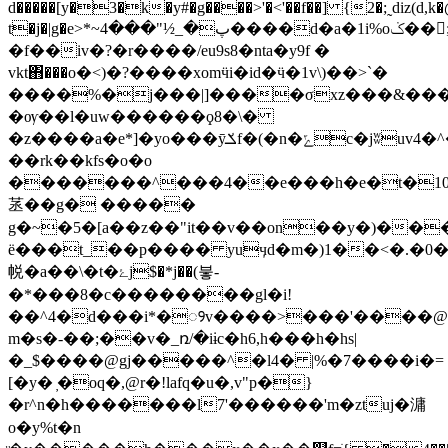
d�����[y�3�k�y#�g����>'�<'��f��] {2�;˷diz(d,k
t�j�|g�e>*~پ�_½"���4����d�a�1i%oݢ��󲁞;�������i��v�ݯ
�f��iv�?�r����/eu9s8�nta�y9f �
vkt΋���o�<)�?����xomӵi�id�ӵ�1v\)��>`�
����%�j���|]����σ
xz���&��
�ѹ��l�uw������ϙ8�\�
�z����a�e*]�yo���ӯݎf�(�n�ݻc�jʬuv4�^�u�_b nګt��˱1�a0��*9ah{v�iٹ⢡γ|
��rk��kfs�o�o
�������^���4��e���h�e�t�1
䒱��g� �����
g�~�5�[a��z��"it��v��on��y�)��
ë���t_��p���� yuӌd�m�)1��<�.�0�
帨�a��\�t�ۓj$�*j��(붛-
�*���8�c��������gl�i!
��^4�d���i*�ꢾv����>���'����@��
m�s�-��;��v�_ռ/�iɨc�h6,h���h�hs|
�_$����@gj�����^�l4� |%�7����i�=
[�y� ̦�oq�,@r�!lafq�u�,v"p�}
�r^n�h�������l7'������'m�ztuj�滽
o�y%t�n