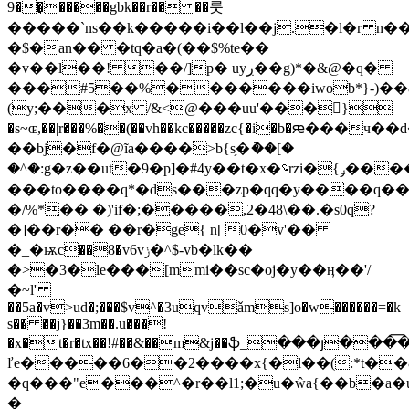
9��̘�����gbk��r�� ��룻
�����`ns��k�����i��l��j.�l�r n��y
�$�an�� �tq�a�(��$%te��
�v��l��! ��/]p� uyڔ��g)*�&@�q�
���#5��%�������iwob*}-)��
(y;���x /&<@���uu'���}
�s~ɶ,��|r���%��(��vh��kc��
���zc{�i�b�ԙ���ч
��bj�f�@ĩa����>b{s̗�ު��[�
�^�:g�z��ut�9�p]�#4y��t�x�؝rzi�{ݛ��������)�a7a]��m��i��0w΀08�t&���~��tdd�6vգ�z��h{��b
���to����q*�ds���zp�qq�y����q��
�/%*�� �)'if�;�����,2�48\��.�s0q?
�]��r�� ��r�ge{ n[ 0�v'��
�_�ѭc��8�v6vݫ�^$-vb�lk��
�>�3�le���[mmi��sc�oj�y��ӊ��'/
�~l'
��5a�v>ud�;���$v^�3uqvǎms]o�w������=�k
s�� ��j}��3m��.u���!
�x�t�r�tx��!#��&��m&j��ֆ_���յ���͞
ľe�����6��2����x{�l��(:*t�
�q���"e��
�^�r��l1;�u�ŵa{��b�a�
�