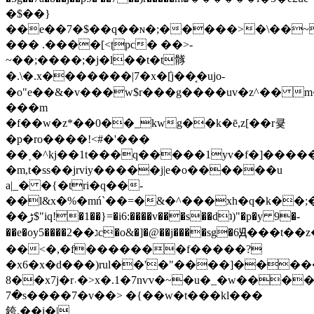
�$��}
��e��7�$��q��ɴ�;�����>�\��~
��� .����[<ʈpc� ��>-
~��;����;�j�l��t�t䯟
�.\�.x�������|7�x�ٝ[j��͔�ujo-
�o"e��&�v���w$r���g����uv�z^�� m�
���m
�f��w�z*��0��_kwg��k�ē,z[��r큧
�p�ro����!<#�'���
��˯�^kj��1t���q�����1yv�f�]���
�m,t�ss��jrviy�����j|e�o������u
a|_� �{�tri�q��-
��l&x�%�mń`��=�&�^���xh�q�k��
��ڑ$"iq!�1��}=�i6:����v���s��dʇ)"�p�y 9�-
��e�oy5����ג��2c�o&�]�@��j����sg�6Ԭ���t��z�ݾgv����_a��aࡆ��:�i��%8ӂ��*q�u8���u�ӕ�|%��ğپ�����iw�_d�\x����{��
��<�,�f�������f�����?
�x6�x�d���)rul��'�"����]����
8��x7j�r˓�>x�.1�7nѵv�~�u�_�w��
7�s����7�v��> �{��w�t���kl���
銙,��i�|