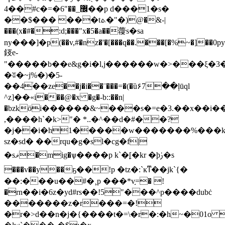
4��#c�=�޼_��"6��p d���1�s�
��$��� ���tܬ�"�)@�&-|
���(x�#�:d;���"x�5�a��蘉s�sa
ny���]�p(��v,#�nz�'�[���q��.���[�%~�]��0py�
鋄e-
"�����b��e&g�i�l,j������w�>���ξ�3
�ʬ�~j%�)�5-
��4֔��ze��j�i��¨���=�(�ȕ۶7��ļūql
^z]��«i���@�x �g�-b::��n|
�bzkӧi������&~���s�=e�3.��x��i��
,����h`�k>"� *..�^��d�#��?
�j��i�h1�����w�������%���k
sz�sd� ��rqu�g�sl�cg�f|
�sޥ�mig�ѱ����p k`�֭[�kr �þﱜ�s
���v��y��ҕ��!p �tz�:`ĸͳ��jk`{�
��:���u��#�¸p ���*v֣=� !
�rn��i�6z�yd#rs��!5"���^p����dubċ
�������z�r���=�!
�r�>d��n�j�{����t�=\�r�:�h~�01o