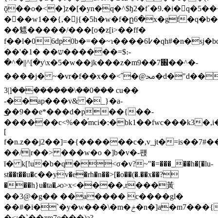
ǭ��o�<�]z�[�yn�q�^$ђ2�f΄�9.�i�q�
���w1��{,�j{�5h�w�f�ը6�x�gf�q�b��
��魒�����
/���[o�z[i>��ff�
f��l�06dp0b�=��~ɿ����߇6�qh#�n�sj�bce�!%g��
��'�1� ��ש������=$։-
�^�||^[�y\x�5�w��jk���z�m9��׌7��^�-
����j� ~�vr�f��x��<˝�@ﳏ�d�"d��u�?
3|]ִ�����ׄ���\��0��� cu��
-��ap���v& �_}�a-
͜��9��e*���d�p��{��-
������c<%��֫mci�:�bk1��fwc���k3�,i
[
f�n.z��j2��]=�{������c�,v_jt�=is��7
��/|r��> ���w�o �]b�v�-퍥
ī� k[!u�b�q�<σ�v?~"�=���_��h�[�lu-
st��t��u�ϲ��yv�e�rh�n��>[�o��(�.��x��?
���h
}u�ta�ޛo>x<����,r���⿈
��3@�g�� ��a���� c����gl�
��#�i�`�y�w���\�m�ݗ�n�]a�m7���{w�q� /
�<;�`��zm7o���)a?