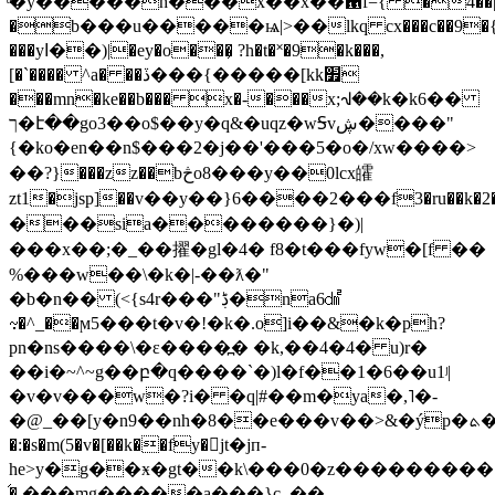
ͧ�y�����h���x��x��଑f=ֺ{ �4��
�b���u�����ѩ|>��lkq cx���c��9�{c'
���yߊ��)|�ey�o���̦ ?h�t�˟�9�k���,
[�`���� ^a� ��ڏ�
��{�����[kk׿
���mn�ke��b��� x�-���x;ᗀ��k�k6��
ך�է��go3��o$��y�q&�uqz�wꟉvڜ����"
{�ko�en��n$���2�j��'���5�o�/xw����>
��?}���zz��bڅo8���y��0lcx皬
zt1�jsp]��v��y��}6����2���f3�ru��k�2���z(^��$ڳ
���sia��������}�)|
���x��;�_��擢�gl�4� f8�t���fyw�[f ��
%���w��\�k�|-��ƛ�"
�b�n�� (<{s4r���"ڋ�na6㍸
⸟�^_��ϻ5���t�v�!�k�.o]i��&�k�ph?
pn�ns����\�ε����߽� �k,��4�4� u)r�
��i�~^~g��բ�q����`�)l�f��1�6��u1ʲ|
�v�v���w�?i� �q|#��m�ya�,˥�-
�@_��[y�n9��nh�8��e���v��>&�ýp�ܬ�h���x5(pgt��d�����v��u=����{���`{���
�:�s�m(5�v�[��k��fy�񯴫jt�jп-
he>y�g��ӿ�gt��k\���0�z��������
�॔ ���mg�����a���}c_��