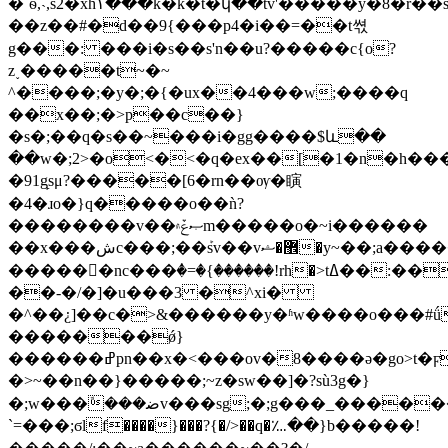
�`ѳ,˴,s2�xh۱���k�k�t�կ��tv'�����y�8�r��
��z��#�ԁ��9{���p4�i��=��t쎣
g���: ���i�s��s'n��u?�����c{o?
z˯�����t~�~
^����;�y�;�{�ux��4���w;����q
��x��;�>p��c��}
�s�;��q�s��~���i�gg����$և��
��w�;2>�o<�<�q�ex��[�1�n�h����%ڤ6�5����(ţ
�91g̙sμ?�����[6�rn��ѹ�瞚
�4�ɹo�}q�����o��ǹ?
��������v��ޞݞ۾m�����o�~i������
��x���شc���;��ܰsv��v޾�ޝ�y~��;a�������g����]�]�ﺼ�s����ꮯ���<�oϗ�g�7�o��3d�����ߛ��������?
������nc���ٝ�=�{���
���!rh�>tߡ��:���t�3��9􏇵������{/>��ß:����<�����:r=���]g~x�?u
��-�/�]�u���3 �^xi�
�^��¿]��c�>&������y�ʱw����o���#ǘ
�������ǿ}
������ߝpn��x�<���ov�8����ə�go>t�ϝ��om�zzj���ۺo/
�>~��n��}�����;~z�sw��]�?sù3g�}
�;w���ܽ���ﺿv���sg;�;g���_���������ȟ?
`=���;ϭ
lf����}���?{�/>��q�؊��}b���
��!