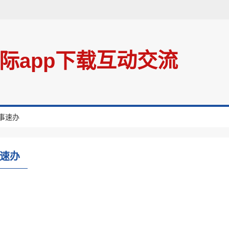
互动交流
际app下载
事速办
速办