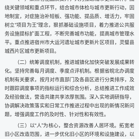
绕关键领域和重点环节，结合城市体检与城市更新行动，因
地制宜，对症施治补短板、强功能、提品质、增活力，牢固
树立“项目为王”理念，狠抓基础设施项目，着力推进公共服
务设施提标扩面工程，不断完善城市功能，提高城市管理水
平。重点推进宿州市大运河遗址城市更新片区项目，灵璧县
城西片区城市更新项目。
（二）统筹调度机制，推进城镇化加快突破发展成果转
化。坚持完善每月调度、季度点评机制。根据省皖北办调度
机制有关要求，按月对市直部门及各县区进行分类排序，及
时跟踪调度事项的指标运行和综合分析，总结推进工作成效
及经验做法，营造共建共享浓厚氛围。深入实地调研指导，
协调解决政策落实和日常工作推进过程中出现的新情况新问
题，增强调度工作的及时性、针对性和有效性。
（三）以“人”为核心，整合资源改善人居环境。拓宽老
旧小区改造范围，进一步优化旧小区的环境和设施建设，以