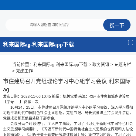
利来国际ag-利来国际app下载
当前位置：
>
>
利来国际ag-利来国际app下载
政务资讯
专题专栏
>
党建工作
市住建局召开党组理论学习中心组学习会议-利来国际
ag
发布日期：2023-11-06 10:45
编辑：机关党委
来源：宿州市住房和城乡建设局
【字号： 】
阅读：
次
10月24、25日，市住建局召开党组理论学习中心组学习会议，深入学习贯彻
习近平新时代中国特色社会主义思想。党组书记、局长姚爱洋主持会议并讲话，
党组成员和其他县处级干部参会。
会议分两个时段进行。个人自学阶段，学习了《习近平新时代中国特色社会
主义思想学习纲要》、《习近平新时代中国特色社会主义思想的世界观和方法论
专题摘编》、《习近平关于调查研究论述摘编》等；集中学习阶段，学习了习近