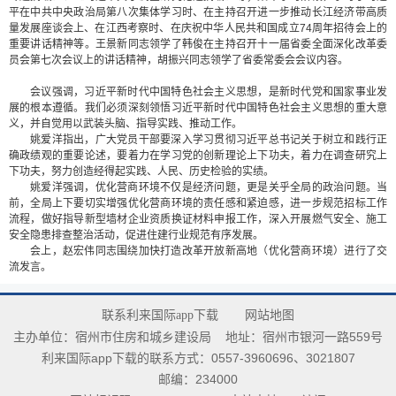
平在中共中央政治局第八次集体学习时、在主持召开进一步推动长江经济带高质
量发展座谈会上、在江西考察时、在庆祝中华人民共和国成立74周年招待会上的
重要讲话精神等。王景新同志领学了韩俊在主持召开十一届省委全面深化改革委
员会第七次会议上的讲话精神，胡振兴同志领学了省委常委会会议内容。
会议强调，习近平新时代中国特色社会主义思想，是新时代党和国家事业发
展的根本遵循。我们必须深刻领悟习近平新时代中国特色社会主义思想的重大意
义，并自觉用以武装头脑、指导实践、推动工作。
姚爱洋指出，广大党员干部要深入学习贯彻习近平总书记关于树立和践行正
确政绩观的重要论述，要着力在学习党的创新理论上下功夫，着力在调查研究上
下功夫，努力创造经得起实践、人民、历史检验的实绩。
姚爱洋强调，优化营商环境不仅是经济问题，更是关乎全局的政治问题。当
前，全局上下要切实增强优化营商环境的责任感和紧迫感，进一步规范招标工作
流程，做好指导新型墙材企业资质换证材料申报工作，深入开展燃气安全、施工
安全隐患排查整治活动，促进住建行业规范有序发展。
会上，赵宏伟同志围绕加快打造改革开放新高地（优化营商环境）进行了交
流发言。
联系利来国际app下载
网站地图
主办单位：宿州市住房和城乡建设局
地址：宿州市银河一路559号
利来国际app下载的联系方式：0557-3960696、3021807
邮编：234000