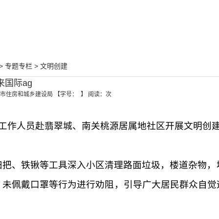
>
>
专题专栏
文明创建
国际ag
市住房和城乡建设局
【字号： 】
阅读：
次
体工作人员赴翡翠城、南关桃源居属地社区开展文明创
扫把、铁锹等工具
深入小区
清理路面垃圾，楼道杂物，
、未佩戴口罩等行为进行劝阻，
引导广大居民群众自觉