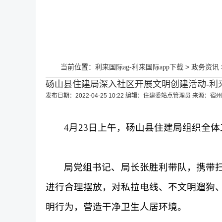
当前位置：
>
利来国际ag-利来国际app下载
政务资讯
砀山县住建局深入社区开展文明创建活动-利来
发布日期：2022-04-25 10:22
编辑：住建委站点管理员
来源：宿州
4月23日上午，砀山县住建局组织全
局党组书记、局长张胜利带队，携带
进行合理摆放，对私拉电线、不文明遛狗
明行为
，
营造
干净卫生人居
环境。